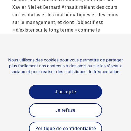
Xavier Niel et Bernard Arnault mêlant des cours
sur les datas et les mathématiques et des cours
sur le management, et dont l’objectif est
« d’exister sur le long terme » comme le
rappelait Grégoire Genest, fondateur d’Albert
School à
Studyrama
en mars dernier. Parce
qu’impossible n’est pas français, ces
Nous utilisons des cookies pour vous permettre de partager
établissements vont continuer à essaimer, au
plus facilement nos contenus à des amis ou sur les réseaux
même titre que les talents qu’ils forment.
sociaux et pour réaliser des statistiques de fréquentation.
J'accepte
Contact
Espace presse
Je refuse
Mentions légales
Politique de confidentialité
Politique de confidentialité