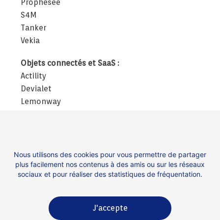
Prophesee
S4M
Tanker
Vekia
Objets connectés et SaaS :
Actility
Devialet
Lemonway
Lunchr
Mirakl
Shadow
Talentsoft
Nous utilisons des cookies pour vous permettre de partager
plus facilement nos contenus à des amis ou sur les réseaux
Voodoo
sociaux et pour réaliser des statistiques de fréquentation.
Wemanity
J'accepte