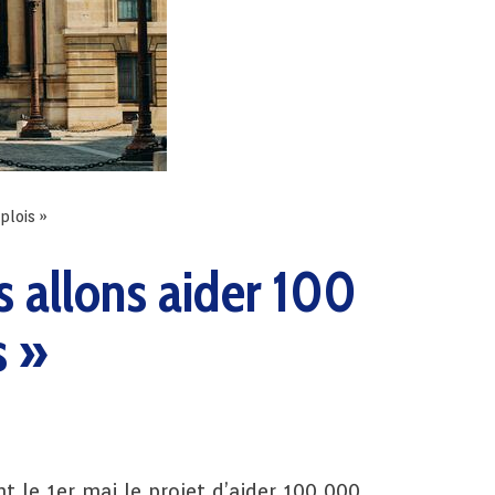
plois »
s allons aider 100
s »
 le 1er mai le projet d’aider 100 000