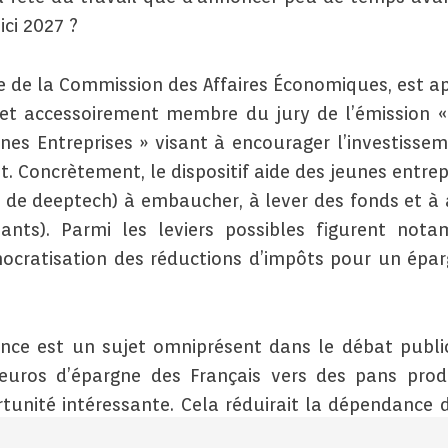
ici 2027 ?
re de la Commission des Affaires Économiques, est 
 et accessoirement membre du jury de l’émission «
unes Entreprises » visant à encourager l’investisse
. Concrètement, le dispositif aide des jeunes entrep
t de deeptech) à embaucher, à lever des fonds et 
ants). Parmi les leviers possibles figurent not
cratisation des réductions d’impôts pour un éparg
nce est un sujet omniprésent dans le débat publi
’euros d’épargne des Français vers des pans prod
tunité intéressante. Cela réduirait la dépendance d
 de citoyens dans l’aventure économique française