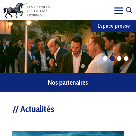
Espace presse
1
2
3
4
Nos partenaires
Actualités