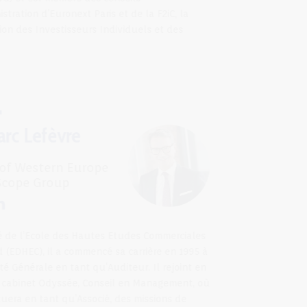
d'administration d’Euronext Paris et de la F2iC, la
Fédération des Investisseurs Individuels et des
Clubs.
Marc Lefèvre
Head of Western Europe
chez Scope Group
Diplômé de l’Ecole des Hautes Etudes Commerciales
du Nord (EDHEC), il a commencé sa carrière en 1995 à
la Société Générale en tant qu’Auditeur. Il rejoint en
1997, le cabinet Odyssée, Conseil en Management, où
il effectuera en tant qu’Associé, des missions de