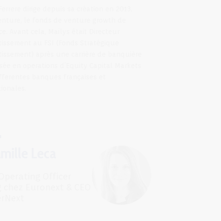
Maïlys Ferrere dirige depuis sa création en 2013,
Large Venture, le fonds de venture growth de
Bpifrance. Avant cela, Maïlys était Directeur
d’Investissement au FSI (Fonds Stratégique
d’Investissement) après une carrière de banquière
spécialisée en operations d’Equity Capital Markets
dans differentes banques françaises et
internationales.
Camille Leca
Chief Operating Officer
Listing chez Euronext & CEO
d'EnterNext