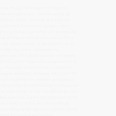
Camille Leca occupe les fonctions de Directrice
Groupe des Opérations pour l’activité Listing, de
Responsable du Listing France et de Présidente
Directrice Générale d’EnterNext. Camille a rejoint
Euronext en 2013 et est spécialiste des activités de
cotation et de financement des entreprises. Elle a
joué un rôle important dans le déploiement de la
franchise PME d’Euronext, notamment en
développant une offre dédiée pour les entreprises
Tech. Camille a piloté l'expansion européenne de la
franchise d’Euronext en ouvrant des bureaux en
Italie, Espagne, Allemagne et Suisse, aidant les PME
européennes à accéder aux marchés des capitaux.
Camille est diplômée de l'ESCP Europe et titulaire de
Masters en Droit Public et Droit des Affaires de Paris
1 Panthéon-Sorbonne. Camille fait également partie
du groupe d'experts en finance d’entreprise de
l'Autorité Européenne des Marchés Financiers (ESMA
CFSC CWG) et est membre des conseils