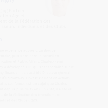
Managing Partner
Reputation Age et
Président de la Fédération des
Investisseurs Individuels et des Clubs
(F2iC).
Après une expérience auprès d’un groupe
parlementaire, puis 8 ans dans le conseil en
communication et Public Affairs, Charles-Henri
d'Auvigny a développé TLB, qui s'est spécialisé sur le
marketing financier. Il a aussi été Directeur général
délégué d’OpinionWay. L'investissement en actions
sous toutes ses formes est un sujet que Charles-
Henri suit depuis plus de 15 ans. En 2014, il a été élu
Président de la Fédération des Investisseurs
Individuels et des Clubs (F2iC).