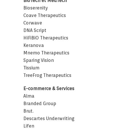
BioTech et MedTech
Bioserenity
Coave Therapeutics
Corwave
DNA Script
HiFiBiO Therapeutics
Keranova
Mnemo Therapeutics
Sparing Vision
Tissium
TreeFrog Therapeutics
E-commerce & Services
Alma
Branded Group
Brut.
Descartes Underwriting
Lifen