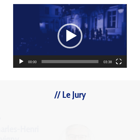
Lecteur
vidéo
00:00
03:38
Le Jury
Charles-Henri
d’Auvigny