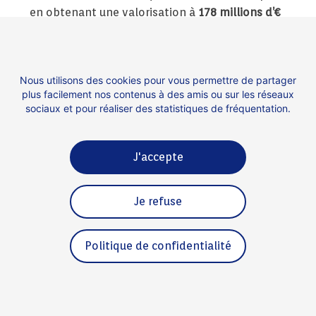
en obtenant une valorisation à
178 millions d’€
le 22 septembre.
Nos Licornes se portent donc plutôt bien… Les
Nous utilisons des cookies pour vous permettre de partager
Trophées poursuivent leur dessein heureux. Les
plus facilement nos contenus à des amis ou sur les réseaux
dés sont jetés et les fonds, levés.
sociaux et pour réaliser des statistiques de fréquentation.
J'accepte
Contact
Espace presse
Je refuse
Mentions légales
Politique de confidentialité
Politique de confidentialité