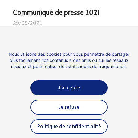
Communiqué de presse 2021
29/09/2021
Communiqué de Presse à l’occasion de la 4ème
édition de remise des Trophées des Futures
Licornes le 29 septembre 2021.
Nous utilisons des cookies pour vous permettre de partager
plus facilement nos contenus à des amis ou sur les réseaux
sociaux et pour réaliser des statistiques de fréquentation.
Plus d'information ici
J'accepte
Contact
Espace presse
Je refuse
Mentions légales
Politique de confidentialité
Politique de confidentialité