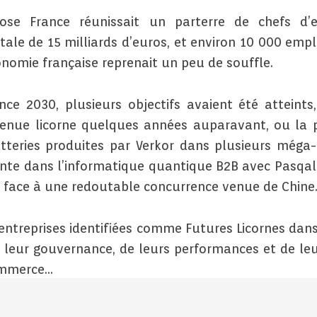
se France réunissait un parterre de chefs d’en
ale de 15 milliards d’euros, et environ 10 000 empl
conomie française reprenait un peu de souffle.
nce 2030, plusieurs objectifs avaient été atteint
enue licorne quelques années auparavant, ou la p
atteries produites par Verkor dans plusieurs méga-
nte dans l’informatique quantique B2B avec Pasqal 
 face à une redoutable concurrence venue de Chine
treprises identifiées comme Futures Licornes dans 
 leur gouvernance, de leurs performances et de leu
commerce…
le politique publique d’investissements. Après la re