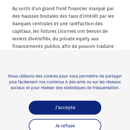
Au sortir d’un grand froid financier marqué par
des hausses brutales des taux d’intérêt par les
banques centrales et une raréfaction des
capitaux, les Futures Licornes ont besoin de
leviers diversifiés, du private equity aux
financements publics, afin de pouvoir traduire
concrètement leurs idées sur le terrain. C’est
pourquoi la démarche experte et personnalisée
de FI Group pour les entreprises innovantes est
Nous utilisons des cookies pour vous permettre de partager
si importante : créer un pont entre les fonds
plus facilement nos contenus à des amis ou sur les réseaux
publics et les idées.
sociaux et pour réaliser des statistiques de fréquentation.
J'accepte
Contact
Espace presse
Je refuse