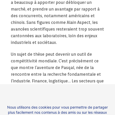
a beaucoup à apporter pour débloquer un
marché, et prendre un avantage par rapport à
des concurrents, notamment américains et
chinois. Sans figures comme Alain Aspect, les
avancées scientifiques resteraient trop souvent
cantonnées aux laboratoires, loin des enjeux
industriels et sociétaux.
Un sujet de thèse peut devenir un outil de
compétitivité mondiale. C’est précisément ce
que montre l’aventure de Pasqal, née de la
rencontre entre la recherche fondamentale et
l’industrie. Finance, logistique… Les secteurs que
Pascal réinvente sont nombreux. La trajectoire
de Pasqal est un signal encourageant : la France
peut, et doit, capitaliser sur ses talents pour se
Nous utilisons des cookies pour vous permettre de partager
positionner à l’avant-garde des technologies
plus facilement nos contenus à des amis ou sur les réseaux
de rupture. Impossible n’est pas français.