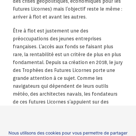
des crises géopolitiques, économiques pour les
Futures Licornes) mais l’objectif reste le même :
arriver à flot et avant les autres.
Être à flot est justement une des
préoccupations des jeunes entreprises
françaises. L’accès aux fonds se faisant plus
rare, la rentabilité est un critère de plus en plus
fondamental. Depuis sa création en 2018, le jury
des Trophées des Futures Licornes porte une
grande attention à ce sujet. Comme les
navigateurs qui dépendent de leurs outils
météo, des architectes navals, les fondateurs
de ces Futures Licornes s’appuient sur des
partenaires, investisseurs et collaborateurs
pour braver les difficultés. Un travail d’équipe à
insuffler dans le reste de l’économie et la
Nous utilisons des cookies pour vous permettre de partager
société pour être finalement tous dans ce