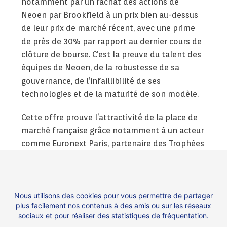
notamment par un rachat des actions de
Neoen par Brookfield à un prix bien au-dessus
de leur prix de marché récent, avec une prime
de près de 30% par rapport au dernier cours de
clôture de bourse. C’est la preuve du talent des
équipes de Neoen, de la robustesse de sa
gouvernance, de l’infaillibilité de ses
technologies et de la maturité de son modèle.
Cette offre prouve l’attractivité de la place de
marché française grâce notamment à un acteur
comme Euronext Paris, partenaire des Trophées
des Futures Licornes. Les investisseurs ont pris
des risques, ont soutenu l’entreprise et ont eu
raison de le faire. Preuve qu’impossible n’est
Nous utilisons des cookies pour vous permettre de partager
pas français et qu’investir en France est une
plus facilement nos contenus à des amis ou sur les réseaux
solution d’avenir.
sociaux et pour réaliser des statistiques de fréquentation.