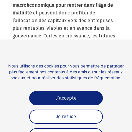
macroéconomique pour rentrer dans l’âge de
maturité
et peuvent donc profiter de
l’allocation des capitaux vers des entreprises
plus rentables, viables et en avance dans la
gouvernance. Certes en croissance, les Futures
Licornes peuvent démontrer également, pour la
plupart d’entre elles, de solides performances
en matière de rentabilité, de gouvernance, de
Nous utilisons des cookies pour vous permettre de partager
technologie et d’innovation dans des marchés
plus facilement nos contenus à des amis ou sur les réseaux
de plus en plus matures.
sociaux et pour réaliser des statistiques de fréquentation.
J'accepte
Contact
Espace presse
Je refuse
Mentions légales