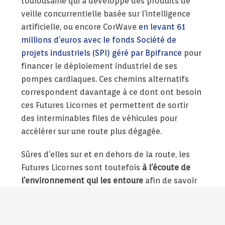
toulousaine qui a développé des produits de
veille concurrentielle basée sur l’intelligence
artificielle, ou encore CorWave
en levant 61
millions d’euros avec le fonds Société de
projets industriels (SPI) géré par Bpifrance
pour
financer le déploiement industriel de ses
pompes cardiaques. Ces chemins alternatifs
correspondent davantage à ce dont ont besoin
ces Futures Licornes et permettent de sortir
des interminables files de véhicules pour
accélérer sur une route plus dégagée.
Sûres d’elles sur et en dehors de la route, les
Futures Licornes sont toutefois
à l’écoute de
l’environnement qui les entoure
afin de savoir
quand Bison futé voit rouge. Elles accordent
une réelle attention à leurs marchés, aux
dynamiques qui s’y développent, aux tensions