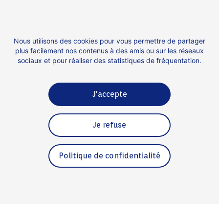
dans un contexte bien particulier. La crise
énergétique, les préoccupations sur le climat et
l’organisation prochaine de la COP27 du 6 au 18
Nous utilisons des cookies pour vous permettre de partager
novembre 2022 sont tant d’éléments qui font
plus facilement nos contenus à des amis ou sur les réseaux
sociaux et pour réaliser des statistiques de fréquentation.
des batteries de Verkor des solutions adaptées
au monde qui se transforme et à l’avenir qui se
construit.
J'accepte
Je refuse
Contact
Espace presse
Politique de confidentialité
Mentions légales
Politique de confidentialité