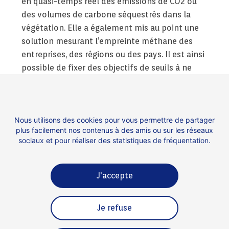
en quasi-temps réel des émissions de CO2 ou
des volumes de carbone séquestrés dans la
végétation. Elle a également mis au point une
solution mesurant l’empreinte méthane des
entreprises, des régions ou des pays. Il est ainsi
possible de fixer des objectifs de seuils à ne
pas dépasser ou à atteindre et mesurer si la
politique publique est atteinte ou non. Un autre
de ses outils est destiné aux mines et aux
Nous utilisons des cookies pour vous permettre de partager
carrières en créant un modèle 3D permettant
plus facilement nos contenus à des amis ou sur les réseaux
d’évaluer la productivité et suivre les stocks.
sociaux et pour réaliser des statistiques de fréquentation.
J'accepte
Contact
Espace presse
Je refuse
Mentions légales