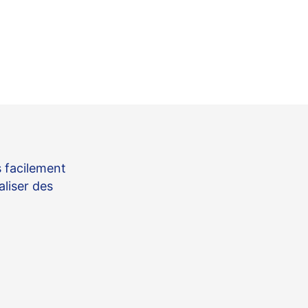
s facilement
aliser des
action via le fonds de garantie pan-