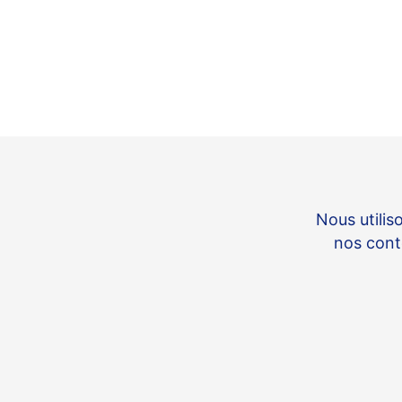
Accueil
>
Actualités
>
October entre dans l’histoi
October entre d
Nous utilis
nos conte
22/02/2021
Le fonds européen d’investissement 
européen.