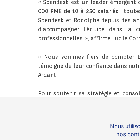
« Spendesk est un leader émergent 
000 PME de 10 à 250 salariés ; toute
Spendesk et Rodolphe depuis des an
d’accompagner l’équipe dans la c
professionnelles. », affirme Lucile Co
« Nous sommes fiers de compter E
témoigne de leur confiance dans notr
Ardant.
Pour soutenir sa stratégie et conso
Royaume-Uni, Spendesk accueille Jo
années d’expérience, acquises à des 
Hootsuite.
Nous utilis
nos conte
« Je suis très impressionné par le pa