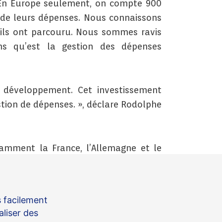
 En Europe seulement, on compte 900
i de leurs dépenses. Nous connaissons
ils ont parcouru. Nous sommes ravis
ns qu’est la gestion des dépenses
développement. Cet investissement
tion de dépenses. », déclare Rodolphe
tamment la France, l’Allemagne et le
eph apportera à Spendesk plus de 25
 croissance telles que Dixa, Qubit ou
s facilement
aliser des
e sur une réelle volonté de satisfaire