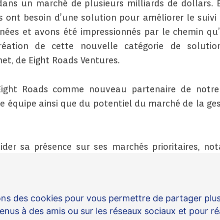
dans un marché de plusieurs milliards de dollars.
s ont besoin d’une solution pour améliorer le suiv
nées et avons été impressionnés par le chemin qu’
réation de cette nouvelle catégorie de solutio
rnet, de Eight Roads Ventures.
ight Roads comme nouveau partenaire de notre 
e équipe ainsi que du potentiel du marché de la ges
lider sa présence sur ses marchés prioritaires, no
seph Smith en tant que Chief Revenue Officer. Jos
postes stratégiques dans des sociétés SaaS à forte
ons des cookies pour vous permettre de partager plu
nus à des amis ou sur les réseaux sociaux et pour ré
rcours de Spendesk. Le succès de l’entreprise repos