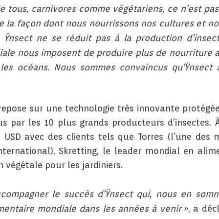
re de tous, carnivores comme végétariens, ce n’est pa
 de la façon dont nous nourrissons nos cultures et n
«
Ÿnsect ne se réduit pas à la production d’insec
le nous imposent de produire plus de nourriture a
r les océans. Nous sommes convaincus qu’Ÿnsect a
repose sur une technologie très innovante protégée
us par les 10 plus grands producteurs d’insectes. À
s USD avec des clients tels que Torres (l’une des
ternational), Skretting, le leader mondial en al
 végétale pour les jardiniers.
’accompagner le succès d’Ÿnsect qui, nous en somm
imentaire mondiale dans les années à venir
», a déc