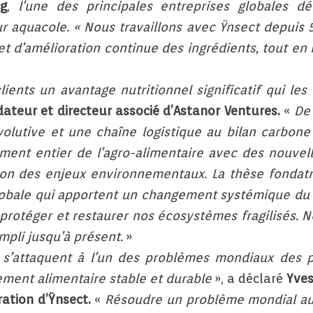
ng
,
l’une des principales entreprises globales dél
r aquacole. « Nous travaillons avec Ÿnsect depuis 5
t d’amélioration continue des ingrédients, tout en
ients un avantage nutritionnel significatif qui le
ateur et directeur associé d’Astanor Ventures.
«
De 
volutive et une chaîne logistique au bilan carbone 
ent entier de l’agro-alimentaire avec des nouvell
 des enjeux environnementaux. La thèse fondatric
lobale qui apportent un changement systémique du s
protéger et restaurer nos écosystèmes fragilisés. N
mpli jusqu’à présent.
»
 s’attaquent à l’un des problèmes mondiaux des pl
ment alimentaire stable et durable
», a déclaré
Yves
ation d’Ÿnsect.
«
Résoudre un problème mondial aus