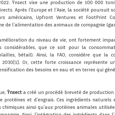
022. Ÿnsect vise une production de 100 000 tonne
irects. Après l’Europe et l’Asie, la société poursuit
urs américains, Upfront Ventures et FootPrint C
ne de l’alimentation des animaux de compagnie (g
amélioration du niveau de vie, ont fortement imp
es considérables, que ce soit pour la consomm
olailles, bétail). Ainsi, la FAO, considère que l
030[1]. Or, cette forte croissance représente u
tensification des besoins en eau et en terres qui gé
que,
Ÿnsect
a créé un procédé breveté de production 
 protéines et d’engrais. Ces ingrédients naturels
ts chimiques ainsi qu’aux protéines animales utilisée
agnie. Ainsi, l’intégration des ingrédients dans 