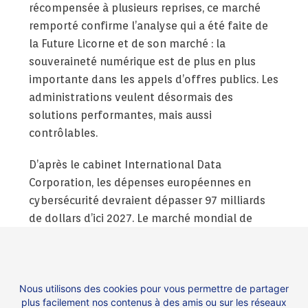
récompensée à plusieurs reprises, ce marché
remporté confirme l’analyse qui a été faite de
la Future Licorne et de son marché : la
souveraineté numérique est de plus en plus
importante dans les appels d’offres publics. Les
administrations veulent désormais des
solutions performantes, mais aussi
contrôlables.
D’après le cabinet International Data
Corporation, les dépenses européennes en
cybersécurité devraient dépasser 97 milliards
de dollars d’ici 2027. Le marché mondial de
l’OSINT et de l’analyse de données de
renseignement est lui aussi en croissance. Un
marché porteur dans lequel des acteurs
Nous utilisons des cookies pour vous permettre de partager
européens comme ChapsVision s’affirment.
plus facilement nos contenus à des amis ou sur les réseaux
Impossible n’est pas français.