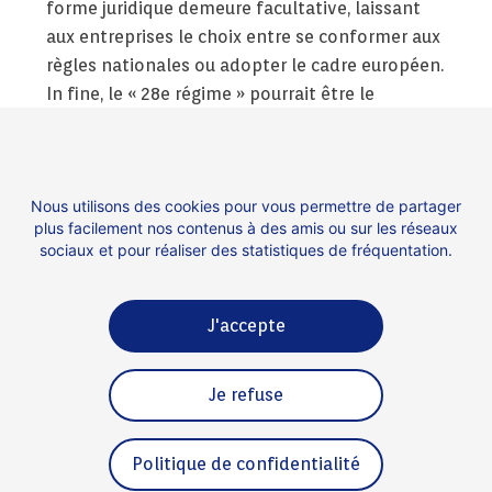
forme juridique demeure facultative, laissant
aux entreprises le choix entre se conformer aux
règles nationales ou adopter le cadre européen.
In fine, le « 28e régime » pourrait être le
l’élément clé permettant à l’UE de devenir un
hub mondial de l’innovation. Et nos Futures
Licornes ont tout le potentiel pour contribuer à
Nous utilisons des cookies pour vous permettre de partager
cette dynamique. Impossible n’est pas français
plus facilement nos contenus à des amis ou sur les réseaux
!
sociaux et pour réaliser des statistiques de fréquentation.
J'accepte
Contact
Espace presse
Je refuse
Mentions légales
Politique de confidentialité
Politique de confidentialité