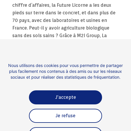
chiffre d’affaires, la Future Licorne a les deux
pieds sur terre dans le concret, et dans plus de
70 pays, avec des laboratoires et usines en
France. Peut-il y avoir agriculture biologique
sans des sols sains ? Grâce à M2I Group, La
réduction de l’usage des pesticides permettra
en tout cas de faire un grand pas vers une
solide transformation écologique mondiale,
Nous utilisons des cookies pour vous permettre de partager
une bonne nouvelle pour la santé humaine.
plus facilement nos contenus à des amis ou sur les réseaux
Impossible n’est pas français.
sociaux et pour réaliser des statistiques de fréquentation.
J'accepte
Contact
Espace presse
Je refuse
Mentions légales