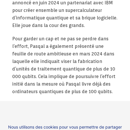
annoncé en juin 2024 un partenariat avec IBM
pour créer ensemble un supercalculateur
d’informatique quantique et sa brique logicielle.
Elle joue dans la cour des grands.
Pour garder un cap et ne pas se perdre dans
l’effort, Pasqal a également présenté une
feuille de route ambitieuse en mars 2024 dans
laquelle elle indiquait viser la fabrication
d’unités de traitement quantique de plus de 10
000 qubits. Cela implique de poursuivre l’effort
initié dans la mesure où Pasqal livre déjà des
ordinateurs quantiques de plus de 100 qubits.
Si la ligne d’arrivée est d’atteinte, c’est une
excellente nouvelle pour l’informatique
quantique et les promesses qu’elle recèle.
Nous utilisons des cookies pour vous permettre de partager
Impossible n’est pas français, les autres