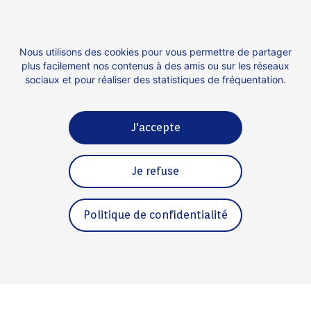
levé 450 millions d’euros. Avec plus d’un
milliard d’euros de contrats d’ici à 2030,
l’arrivée de nouveaux financements doit
Nous utilisons des cookies pour vous permettre de partager
permettre à Innovafeed de poursuivre son
plus facilement nos contenus à des amis ou sur les réseaux
sociaux et pour réaliser des statistiques de fréquentation.
développement et d’atteindre l’objectif fixé
pour 2024 de produire 100 000 tonnes
d’ingrédients dont 15 000 tonnes de protéines.
J'accepte
Je refuse
Contact
Espace presse
Politique de confidentialité
Mentions légales
Politique de confidentialité