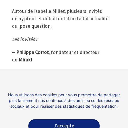
Autour de Isabelle Millet, plusieurs invités
décryptent et débattent d’un fait d’actualité
qui pose question.
Les invités :
–
Philippe Corrot
, fondateur et directeur
de
Mirakl
–
Axelle Lemaire,
associée au cabinet de conseil
Roland Berger
, ancienne secrétaire d’état au
numérique et à l’innovation de 2014-2017
Nous utilisons des cookies pour vous permettre de partager
plus facilement nos contenus à des amis ou sur les réseaux
–
Thomas Fauré
, entrepreneur et expert du
sociaux et pour réaliser des statistiques de fréquentation.
numérique, PDG de
Whaller
Ecouter l’émission du 02 octobre 2020.
J'accepte