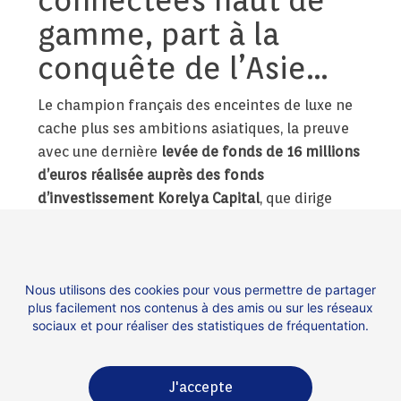
gamme, part à la
conquête de l’Asie…
Le champion français des enceintes de luxe ne
cache plus ses ambitions asiatiques, la preuve
avec une dernière
levée de fonds de 16 millions
d’euros réalisée auprès des fonds
d’investissement Korelya Capital
, que dirige
l’ancienne ministre Fleur Pellerin, et de Ginko
Ventures, une levée de fonds assortie d’un
coquet
emprunt de 35 millions d’euros auprès
Nous utilisons des cookies pour vous permettre de partager
de la Banque européenne d’investissement…
plus facilement nos contenus à des amis ou sur les réseaux
sociaux et pour réaliser des statistiques de fréquentation.
Lire la suite
J'accepte