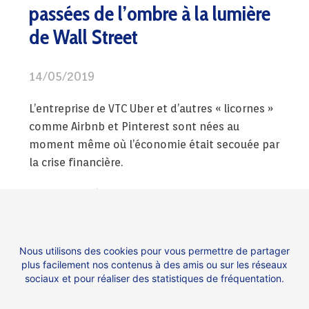
passées de l’ombre à la lumière
de Wall Street
14/05/2019
L’entreprise de VTC Uber et d’autres « licornes »
comme Airbnb et Pinterest sont nées au
moment même où l’économie était secouée par
la crise financière.
C’était peut-être l’une des pires périodes de
l’histoire de l’économie américaine, mais les
années qui ont suivi la crise financière ont été
parmi les meilleures pour les investissements
Nous utilisons des cookies pour vous permettre de partager
plus facilement nos contenus à des amis ou sur les réseaux
dans les start-up.
sociaux et pour réaliser des statistiques de fréquentation.
Retrouvez
l’intégralité de l’article
dans