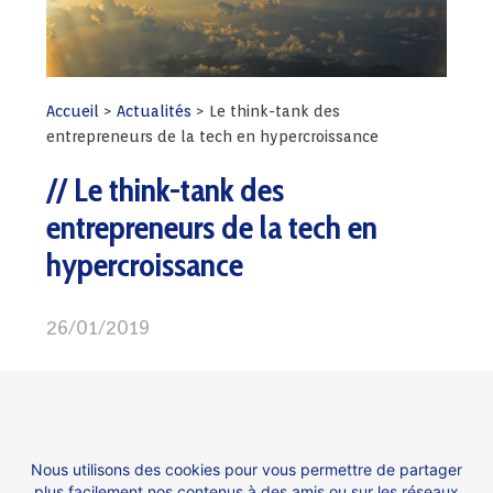
Accueil
>
Actualités
>
Le think-tank des
entrepreneurs de la tech en hypercroissance
Le think-tank des
entrepreneurs de la tech en
hypercroissance
26/01/2019
The Galion Project est le think tank de
référence des entrepreneurs en hyper-
croissance. Sa mission est d’accompagner les
entrepreneurs de la tech dans leur ambition de
Nous utilisons des cookies pour vous permettre de partager
plus facilement nos contenus à des amis ou sur les réseaux