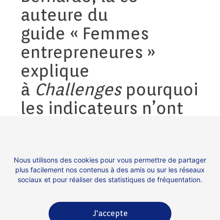
auteure du
guide « Femmes
entrepreneures »
explique
à
Challenges
pourquoi
les indicateurs n’ont
jamais été aussi
favorables à
l’entrepreneuriat
Nous utilisons des cookies pour vous permettre de partager
plus facilement nos contenus à des amis ou sur les réseaux
féminin.
sociaux et pour réaliser des statistiques de fréquentation.
Retrouvez
l’intégralité de l’article
sur
J'accepte
Challenges