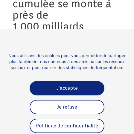
cumulée se monte à
près de
1.000 milliards,
d’après CB Insight.
Nous utilisons des cookies pour vous permettre de partager
plus facilement nos contenus à des amis ou sur les réseaux
Lire l’article en entier sur Les Echos
sociaux et pour réaliser des statistiques de fréquentation.
J'accepte
Contact
Espace presse
Je refuse
Mentions légales
Politique de confidentialité
Politique de confidentialité